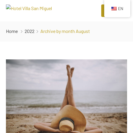
EN
Menu
HOME
Home
2022
Archive by month August
ROOMS
COMFORTS
EVENTS
RESTAURANTS
ATTRACTIONS