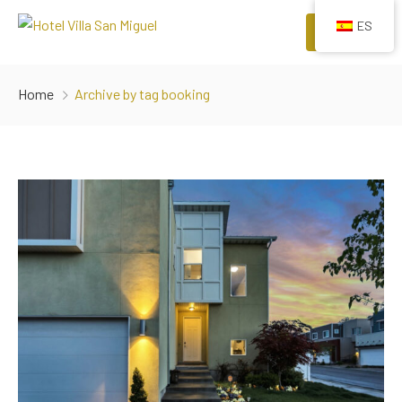
ES
Menu
INICIO
Home
Archive by tag booking
HABITACIONES
COMODIDADES
EVENTOS
RESTAURANTES
ATRACCIONES